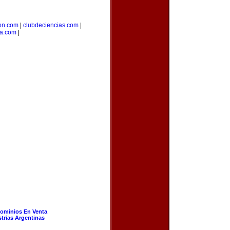
on.com
|
clubdeciencias.com
|
a.com
|
ominios En Venta
strias Argentinas