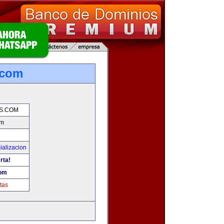
.com
S.COM
om
ializacion
rta!
com
tas