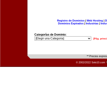
Registro de Dominios
|
Web Hosting
|
D
Dominios Expirados
|
Industrias
|
Indu
Categorías de Dominio:
[Pág. princi
** Precios expre
© 2002/2022 Solo10.com