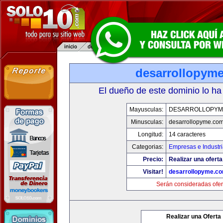
desarrollopym
El dueño de este dominio lo ha
Mayusculas:
DESARROLLOPYM
Minusculas:
desarrollopyme.co
Longitud:
14 caracteres
Categorias:
Empresas e Industr
Precio:
Realizar una oferta
Visitar!
desarrollopyme.c
Serán consideradas ofer
Realizar una Oferta