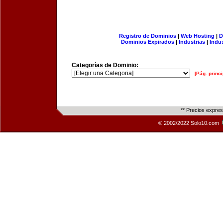
Registro de Dominios
|
Web Hosting
|
D
Dominios Expirados
|
Industrias
|
Indu
Categorías de Dominio:
[Pág. princi
** Precios expre
© 2002/2022 Solo10.com