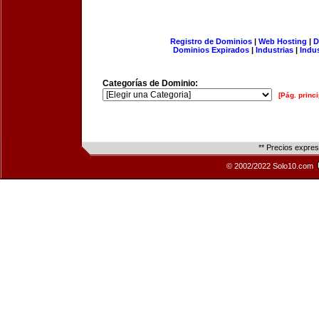
Registro de Dominios
|
Web Hosting
|
D
Dominios Expirados
|
Industrias
|
Indu
Categorías de Dominio:
[Pág. princi
** Precios expre
© 2002/2022 Solo10.com