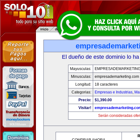
empresademarket
El dueño de este dominio lo ha
Mayusculas:
EMPRESADEMARKETIN
Minusculas:
empresademarketing.com
Longitud:
18 caracteres
Categorias:
Empresas e Industrias
,
Mar
Precio:
$1,390.00
Visitar!
empresademarketing.co
Serán consideradas ofer
R