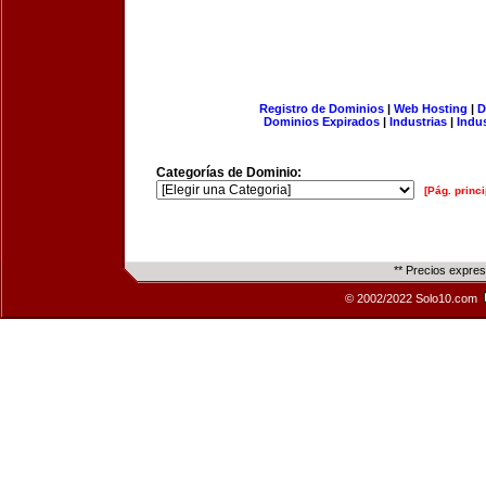
Registro de Dominios
|
Web Hosting
|
D
Dominios Expirados
|
Industrias
|
Indu
Categorías de Dominio:
[Pág. princi
** Precios expre
© 2002/2022 Solo10.com