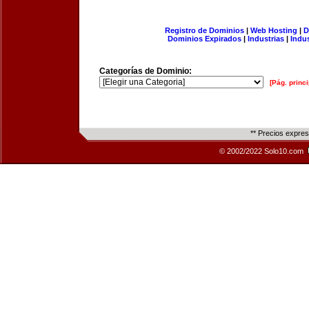
Registro de Dominios
|
Web Hosting
|
D
Dominios Expirados
|
Industrias
|
Indu
Categorías de Dominio:
[Pág. princi
** Precios expre
© 2002/2022 Solo10.com