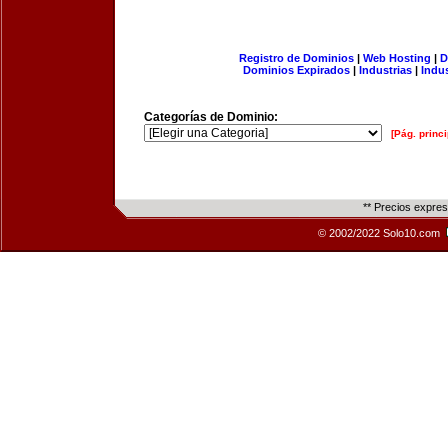
Registro de Dominios
|
Web Hosting
|
D
Dominios Expirados
|
Industrias
|
Indu
Categorías de Dominio:
[Pág. princi
** Precios expre
© 2002/2022 Solo10.com