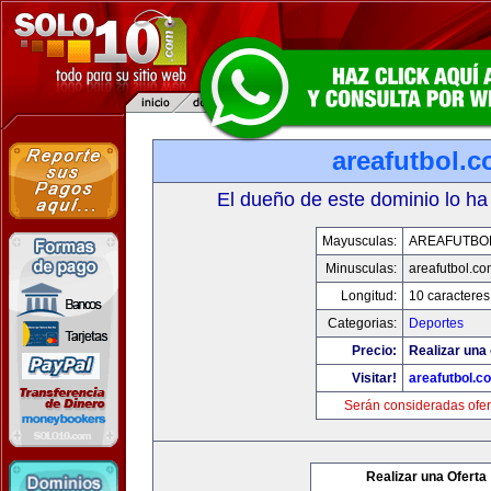
areafutbol.
El dueño de este dominio lo ha
Mayusculas:
AREAFUTBO
Minusculas:
areafutbol.co
Longitud:
10 caracteres
Categorias:
Deportes
Precio:
Realizar una 
Visitar!
areafutbol.c
Serán consideradas ofer
Realizar una Oferta