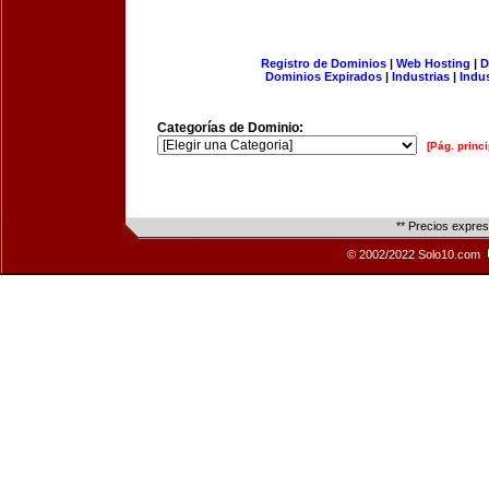
Registro de Dominios
|
Web Hosting
|
D
Dominios Expirados
|
Industrias
|
Indu
Categorías de Dominio:
[Pág. princi
** Precios expre
© 2002/2022 Solo10.com