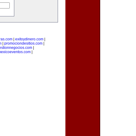
ras.com
|
exitoydinero.com
|
m
|
promociondesitios.com
|
estionnegocios.com
|
exicoeventos.com
|