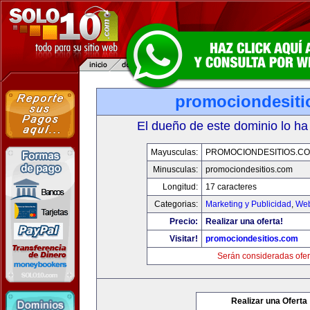
promociondesiti
El dueño de este dominio lo ha
Mayusculas:
PROMOCIONDESITIOS.C
Minusculas:
promociondesitios.com
Longitud:
17 caracteres
Categorias:
Marketing y Publicidad
,
Web
Precio:
Realizar una oferta!
Visitar!
promociondesitios.com
Serán consideradas ofer
Realizar una Oferta