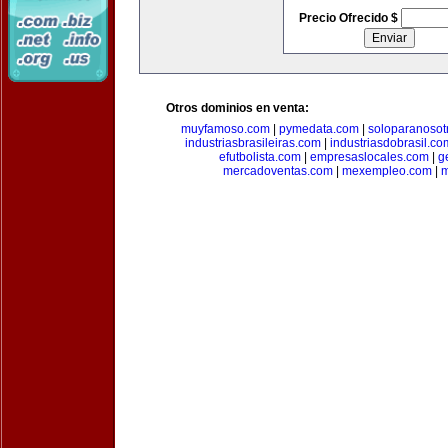
Precio Ofrecido $
Otros dominios en venta:
muyfamoso.com
|
pymedata.com
|
soloparanosot
industriasbrasileiras.com
|
industriasdobrasil.co
efutbolista.com
|
empresaslocales.com
|
g
mercadoventas.com
|
mexempleo.com
|
m