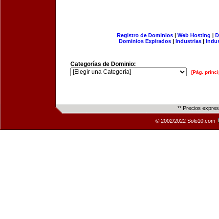
Registro de Dominios
|
Web Hosting
|
D
Dominios Expirados
|
Industrias
|
Indu
Categorías de Dominio:
[Pág. princi
** Precios expre
© 2002/2022 Solo10.com