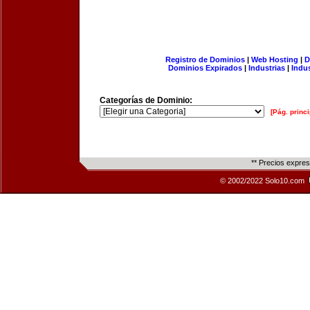
Registro de Dominios
|
Web Hosting
|
D
Dominios Expirados
|
Industrias
|
Indu
Categorías de Dominio:
[Pág. princi
** Precios expre
© 2002/2022 Solo10.com