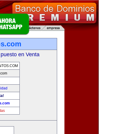
os.com
 puesto en Venta
NTOS.COM
.com
cidad
ta!
s.com
tas