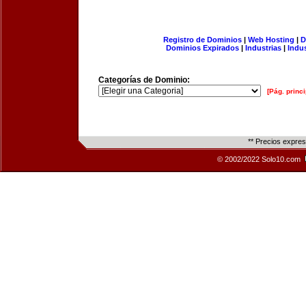
Registro de Dominios
|
Web Hosting
|
D
Dominios Expirados
|
Industrias
|
Indu
Categorías de Dominio:
[Pág. princi
** Precios expre
© 2002/2022 Solo10.com