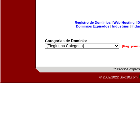
Registro de Dominios
|
Web Hosting
|
D
Dominios Expirados
|
Industrias
|
Indu
Categorías de Dominio:
[Pág. princi
** Precios expre
© 2002/2022 Solo10.com