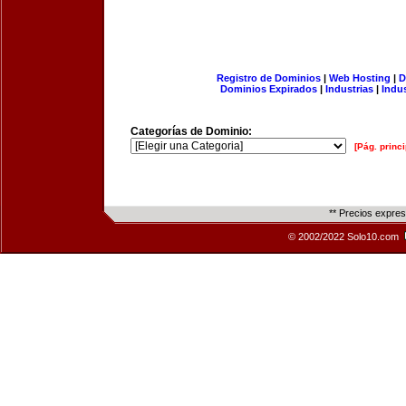
Registro de Dominios
|
Web Hosting
|
D
Dominios Expirados
|
Industrias
|
Indu
Categorías de Dominio:
[Pág. princi
** Precios expre
© 2002/2022 Solo10.com