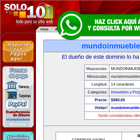
mundoinmueble
El dueño de este dominio lo ha
Mayusculas:
MUNDOINMUEB
Minusculas:
mundoinmueble
Longitud:
14 caracteres
Categorias:
Inmuebles y Pro
Precio:
$980.00
Visitar!
mundoinmueble
Serán consideradas ofer
R