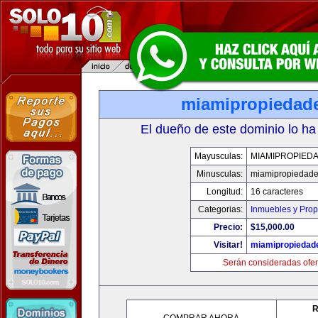
miamipropiedad
El dueño de este dominio lo ha
Mayusculas:
MIAMIPROPIED
Minusculas:
miamipropiedad
Longitud:
16 caracteres
Categorias:
Inmuebles y Pro
Precio:
$15,000.00
Visitar!
miamipropiedad
Serán consideradas ofer
R