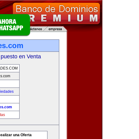
es.com
 puesto en Venta
ADES.COM
es.com
piedades
es.com
tas
ealizar una Oferta