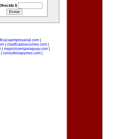
Ofrecido $
ficaciaempresarial.com
|
com
|
clasificadoscoches.com
|
m
|
negociosenparaguay.com
|
|
consultoriapymes.com
|