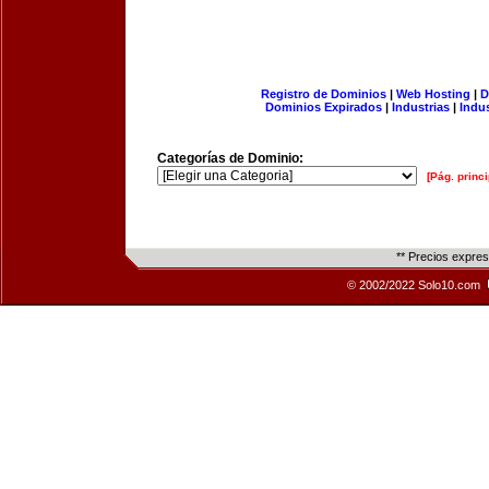
Registro de Dominios
|
Web Hosting
|
D
Dominios Expirados
|
Industrias
|
Indu
Categorías de Dominio:
[Pág. princi
** Precios expre
© 2002/2022 Solo10.com