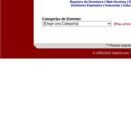
Registro de Dominios
|
Web Hosting
|
D
Dominios Expirados
|
Industrias
|
Indu
Categorías de Dominio:
[Pág. princi
** Precios expre
© 2002/2022 Solo10.com