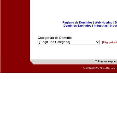
Registro de Dominios
|
Web Hosting
|
D
Dominios Expirados
|
Industrias
|
Indu
Categorías de Dominio:
[Pág. princi
** Precios expre
© 2002/2022 Solo10.com