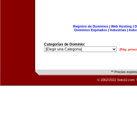
Registro de Dominios
|
Web Hosting
|
D
Dominios Expirados
|
Industrias
|
Indu
Categorías de Dominio:
[Pág. princi
** Precios expre
© 2002/2022 Solo10.com