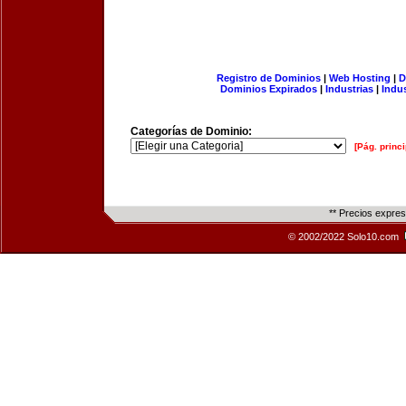
Registro de Dominios
|
Web Hosting
|
D
Dominios Expirados
|
Industrias
|
Indu
Categorías de Dominio:
[Pág. princi
** Precios expre
© 2002/2022 Solo10.com