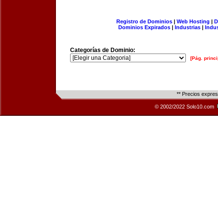
Registro de Dominios
|
Web Hosting
|
D
Dominios Expirados
|
Industrias
|
Indu
Categorías de Dominio:
[Pág. princi
** Precios expre
© 2002/2022 Solo10.com