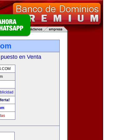
com
 puesto en Venta
S.COM
om
blicidad
ferta!
com
tas