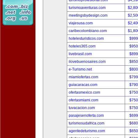
turismoprofesional.com
$4,59
turismoaventuras.com
$2,80
meetingsbydesign.com
$2,50
viajesusa.com
$2,40
caribecolombiano.com
$1,80
hotelesturisticos.com
$999
hoteles365.com
$950
livebrasil.com
$899
ilovebuenosaires.com
$850
e-Turismo.net
$800
miamiofertas.com
$799
guiacaracas.com
$790
ofertasmexico.com
$750
ofertasmiami.com
$750
tuvacacion.com
$750
pasajesenoferta.com
$699
turismosudafrica.com
$680
agentedeturismo.com
$650