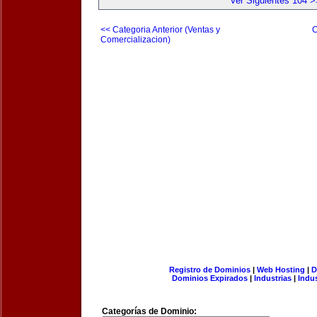
Ver Siguientes 104 >
<< Categoria Anterior (Ventas y
C
Comercializacion)
Registro de Dominios
|
Web Hosting
|
D
Dominios Expirados
|
Industrias
|
Indu
Categorías de Dominio: