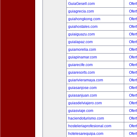
GuiaGesell.com
Ofer
guiagrecia.com
Ofer
guiahongkong.com
Ofer
guiahostales.com
Ofer
guiaiguazu.com
Ofer
guialapaz.com
Ofer
guiamorelia.com
Ofer
guiapinamar.com
Ofer
guiarecife.com
Ofer
guiaresorts.com
Ofer
guiarivieramaya.com
Ofer
guiasanjose.com
Ofer
guiasanjuan.com
Ofer
guiasdelviajero.com
Ofer
guiasviaje.com
Ofer
haciendoturismo.com
Ofer
hosteleriaprofesional.com
Ofer
hotelesarequipa.com
Ofer