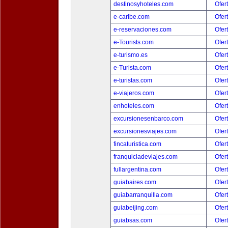
destinosyhoteles.com
Ofer
e-caribe.com
Ofer
e-reservaciones.com
Ofer
e-Tourists.com
Ofer
e-turismo.es
Ofer
e-Turista.com
Ofer
e-turistas.com
Ofer
e-viajeros.com
Ofer
enhoteles.com
Ofer
excursionesenbarco.com
Ofer
excursionesviajes.com
Ofer
fincaturistica.com
Ofer
franquiciadeviajes.com
Ofer
fullargentina.com
Ofer
guiabaires.com
Ofer
guiabarranquilla.com
Ofer
guiabeijing.com
Ofer
guiabsas.com
Ofer