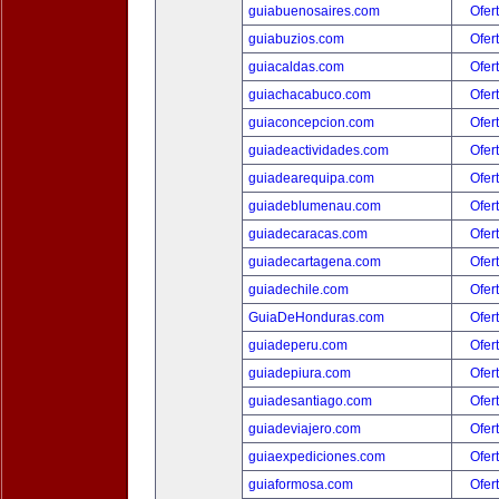
guiabuenosaires.com
Ofer
guiabuzios.com
Ofer
guiacaldas.com
Ofer
guiachacabuco.com
Ofer
guiaconcepcion.com
Ofer
guiadeactividades.com
Ofer
guiadearequipa.com
Ofer
guiadeblumenau.com
Ofer
guiadecaracas.com
Ofer
guiadecartagena.com
Ofer
guiadechile.com
Ofer
GuiaDeHonduras.com
Ofer
guiadeperu.com
Ofer
guiadepiura.com
Ofer
guiadesantiago.com
Ofer
guiadeviajero.com
Ofer
guiaexpediciones.com
Ofer
guiaformosa.com
Ofer