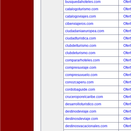
busquedahoteles.com
Ofer
catalogoturismo.com
Ofer
catalogoviajes.com
Ofer
ciberviajeros.com
Ofer
ciudadaniaeuropea.com
Ofer
ciudadturistica.com
Ofer
clubdelturismo.com
Ofer
clubdeturismo.com
Ofer
compararhoteles.com
Ofer
compresuviaje.com
Ofer
compresuvuelo.com
Ofer
conozcaperu.com
Ofer
cordobaguide.com
Ofer
cruceroporelcaribe.com
Ofer
desarrolloturistico.com
Ofer
destinodeviaje.com
Ofer
destinosdeviaje.com
Ofer
destinosvacacionales.com
Ofer