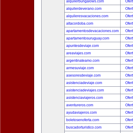
alquilerbungalows.com
Ofer
alquilerdeverano.com
Ofer
alquileresvacaciones.com
Ofer
altacordoba.com
Ofer
apartamentosdevacaciones.com
Ofer
apartamentosuruguay.com
Ofer
apuntesdeviaje.com
Ofer
areaviajes.com
Ofer
argentinateamo.com
Ofer
armesuviaje.com
Ofer
asesoresdeviaje.com
Ofer
asistenciadeviaje.com
Ofer
asistenciadeviajes.com
Ofer
asistenciaviajeros.com
Ofer
aventureros.com
Ofer
ayudaviajeros.com
Ofer
boletosenoferta.com
Ofer
buscadorturistico.com
Ofer