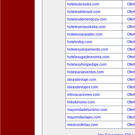
hotelesbrasilia.com
Ofer
hotelesdebrasil.com
Ofer
hotelesdemendoza.com
Ofer
hotelesenaustralia.com
Ofer
hotelessanpablo.com
Ofer
hotelestop.com
Ofer
hotelesyalojamiento.com
Ofer
hotelesygastronomia.com
Ofer
hotelesyhospedaje.com
Ofer
hotelparaeventos.com
Ofer
ideasdeviaje.com
Ofer
ideasdeviajes.com
Ofer
infovacaciones.com
Ofer
linksturismo.com
Ofer
mayoristadeturismo.com
Ofer
mayoristaviajes.com
Ofer
mexicoofertas.com
Ofer