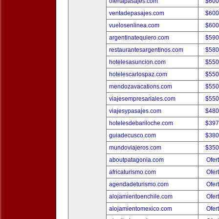
ofertapasajes.com
$600
ventadepasajes.com
$600
vuelosenlinea.com
$600
argentinatequiero.com
$590
restaurantesargentinos.com
$580
hotelesasuncion.com
$550
hotelescarlospaz.com
$550
mendozavacations.com
$550
viajesempresariales.com
$550
viajesypasajes.com
$480
hotelesdebariloche.com
$397
guiadecusco.com
$380
mundoviajeros.com
$350
aboutpatagonia.com
Ofer
africaturismo.com
Ofer
agendadeturismo.com
Ofer
alojamientoenchile.com
Ofer
alojamientomexico.com
Ofer