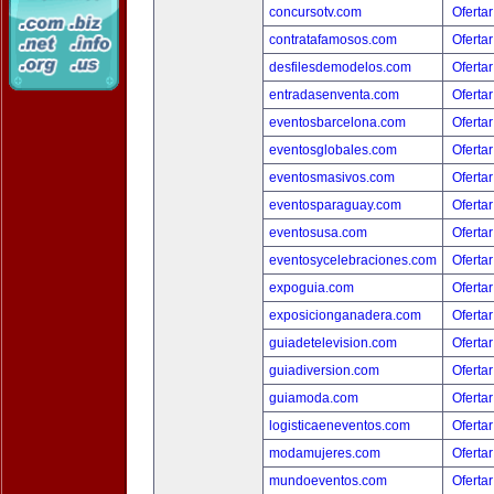
concursotv.com
Ofertar
contratafamosos.com
Ofertar
desfilesdemodelos.com
Ofertar
entradasenventa.com
Ofertar
eventosbarcelona.com
Ofertar
eventosglobales.com
Ofertar
eventosmasivos.com
Ofertar
eventosparaguay.com
Ofertar
eventosusa.com
Ofertar
eventosycelebraciones.com
Ofertar
expoguia.com
Ofertar
exposicionganadera.com
Ofertar
guiadetelevision.com
Ofertar
guiadiversion.com
Ofertar
guiamoda.com
Ofertar
logisticaeneventos.com
Ofertar
modamujeres.com
Ofertar
mundoeventos.com
Ofertar