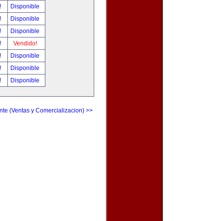
!
Disponible
!
Disponible
!
Disponible
!
Vendido!
!
Disponible
!
Disponible
!
Disponible
nte (Ventas y Comercializacion) >>