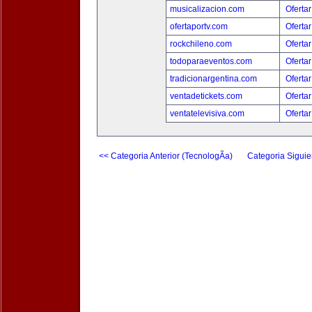
musicalizacion.com
Ofertar
ofertaportv.com
Ofertar
rockchileno.com
Ofertar
todoparaeventos.com
Ofertar
tradicionargentina.com
Ofertar
ventadetickets.com
Ofertar
ventatelevisiva.com
Ofertar
<< Categoria Anterior (TecnologÃ­a)
Categoria Siguie